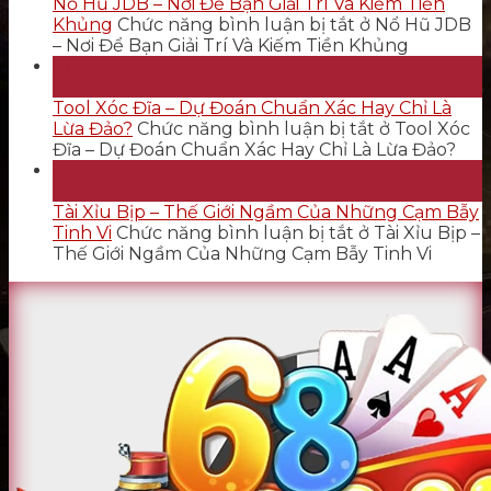
Nổ Hũ JDB – Nơi Để Bạn Giải Trí Và Kiếm Tiền
Khủng
Chức năng bình luận bị tắt
ở Nổ Hũ JDB
– Nơi Để Bạn Giải Trí Và Kiếm Tiền Khủng
01
Th12
Tool Xóc Đĩa – Dự Đoán Chuẩn Xác Hay Chỉ Là
Lừa Đảo?
Chức năng bình luận bị tắt
ở Tool Xóc
Đĩa – Dự Đoán Chuẩn Xác Hay Chỉ Là Lừa Đảo?
27
Th11
Tài Xỉu Bịp – Thế Giới Ngầm Của Những Cạm Bẫy
Tinh Vi
Chức năng bình luận bị tắt
ở Tài Xỉu Bịp –
Thế Giới Ngầm Của Những Cạm Bẫy Tinh Vi