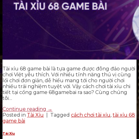
Tài xỉu 68 game bài là tựa game được đông đảo người
chơi Việt yêu thích. Với nhiều tính năng thú vị cùng
lối chơi đơn giản, dễ hiểu mang tới cho người chơi
nhiều trải nghiệm tuyệt vời. Vậy cách chơi tài xỉu chi
tiết tại cổng game 68gamebai ra sao? Cùng chúng
tôi…
Continue reading
→
Posted in
Tài Xỉu
|
Tagged
cách chơi tài xỉu
,
tài xỉu 68
game bài
Tài Xỉu