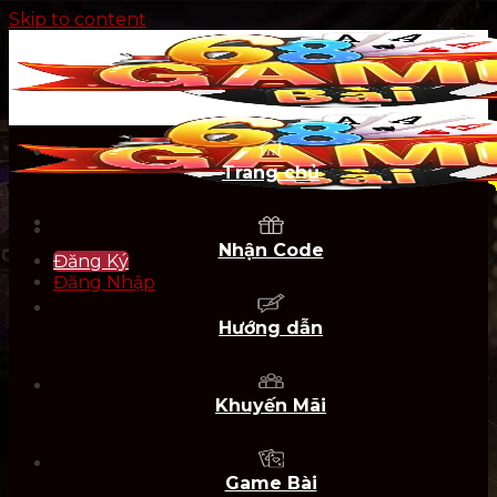
Skip to content
Trang chủ
Nhận Code
Đăng Ký
Đăng Nhập
Hướng dẫn
Khuyến Mãi
Game Bài