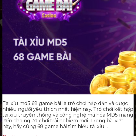
Tài xỉu md5 68 game bài là trò chơi hấp dẫn và được
nhiều người yêu thích nhất hiện nay. Trò chơi kết hợp
tài xỉu truyền thống và công nghệ mã hóa MD5 mang
đến cho người chơi trải nghiệm mới. Trong bài viết
này, hãy cùng 68 game bài tìm hiểu tài xỉu…