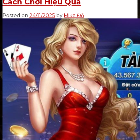
Cách Chơi Hiệu Quả
Posted on
24/11/2025
by
Mike Đỗ