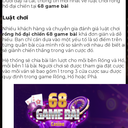
Dưới đây là các thông tin mới nhất về luật chơi rồng
hổ đại chiến tại
68 game bài
Luật chơi
Nhiều khách hàng và chuyên gia đánh giá luật chơi
rồng hồ đại chiến 68 game bài
khá đơn giản và dễ
hiểu. Bạn chỉ cần dựa vào một yếu tố là số điểm trên
từng quân bài của mình rồi so sánh với nhau để biết ai
sẽ giành chiến thắng trong ván cược đó.
Hệ thống sẽ chia bài lần lượt cho mỗi bên Rồng và Hổ,
mỗi bên 1 lá bài. Người chơi sẽ được tham gia đặt cược
vào mỗi ván sẽ bao gồm 1 trong 3 cửa cược sau được
quy định trong game Rồng, Hổ hoặc Phá.