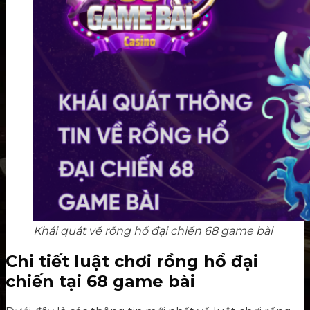
Khái quát về rồng hổ đại chiến 68 game bài
Chi tiết luật chơi rồng hổ đại
chiến tại 68 game bài