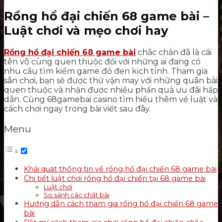
Rồng hổ đại chiến 68 game bài –
Luật chơi và mẹo chơi hay
Rồng hổ đại chiến 68 game bài
chắc chắn đã là cái
tên vô cùng quen thuộc đối với những ai đang có
nhu cầu tìm kiếm game đỏ đen kịch tính. Tham gia
sân chơi, bạn sẽ được thử vận may với những quân bài
quen thuộc và nhận được nhiều phần quà ưu đãi hấp
dẫn. Cùng 68gamebai casino tìm hiểu thêm về luật và
cách chơi ngay trong bài viết sau đây.
Menu
Khái quát thông tin về rồng hổ đại chiến 68 game bài
Chi tiết luật chơi rồng hổ đại chiến tại 68 game bài
Luật chơi
So sánh các chất bài
Hướng dẫn cách tham gia rồng hổ đại chiến 68 game
bài