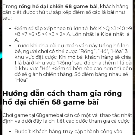
Trong
rồng hổ đại chiến 68 game bài
, khách hàng
cần biết được thứ tự sắp xếp điểm số các lá bài như
sau:
Điểm số sắp xếp theo từ lớn tới bé: K >Q >J >10 >9
>8 >7 >6 >5 >4 >3 > 2> A. Lớn nhất là K bé nhất là
A.
Trước khi chia bài dự đoán ván này Rồng hổ lớn
bé, người chơi có thể cược “Rồng”, “Hổ”, “Hòa” 3
khu vực đặt cược. Khi mở bài khách hàng sẽ chia
1 lá bài ở khu vực “Rồng” sau đó chia thêm 1 lá bài
ở khu vực “Hổ”. Điểm số bên nào cao hơn thì bên
đó sẽ giành chiến thắng. Số điểm bằng nhau sẽ
“Hòa”.
Hướng dẫn cách tham gia rồng
hổ đại chiến 68 game bài
Chơi game tại 68gamebai cần có một vài thao tác nhất
định và dưới đây là chi tiết các bước tham gia cá cược:
Bước 1: Khách hàng truy cập thành công vào