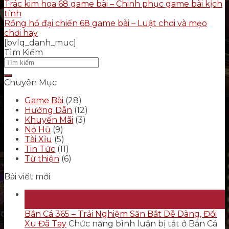
Trác kim hoa 68 game bài – Chinh phục game bài kịch
tính
Rồng hổ đại chiến 68 game bài – Luật chơi và mẹo
chơi hay
[bvlq_danh_muc]
Tìm Kiếm
Chuyên Mục
Game Bài
(28)
Hướng Dẫn
(12)
Khuyến Mãi
(3)
Nổ Hũ
(9)
Tài Xỉu
(5)
Tin Tức
(11)
Từ thiện
(6)
Bài viết mới
27
Th2
Bắn Cá 365 – Trải Nghiệm Săn Bắt Dễ Dàng, Đổi
Xu Đã Tay
Chức năng bình luận bị tắt
ở Bắn Cá