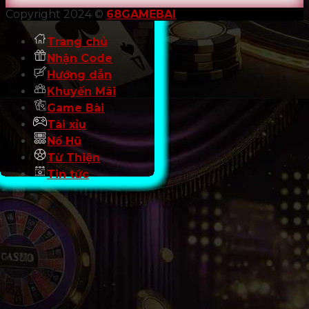
Copyright 2024 ©
68GAMEBAI
Trang chủ
Nhận Code
Hướng dẫn
Khuyến Mãi
Game Bài
Tài xỉu
Nổ Hũ
Từ Thiện
Tin tức