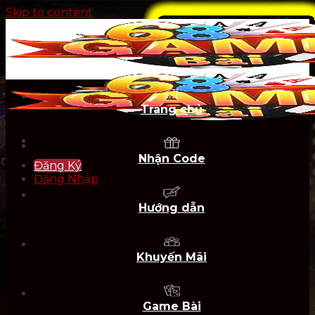
Skip to content
Trang chủ
Nhận Code
Đăng Ký
Đăng Nhập
Hướng dẫn
Khuyến Mãi
Game Bài