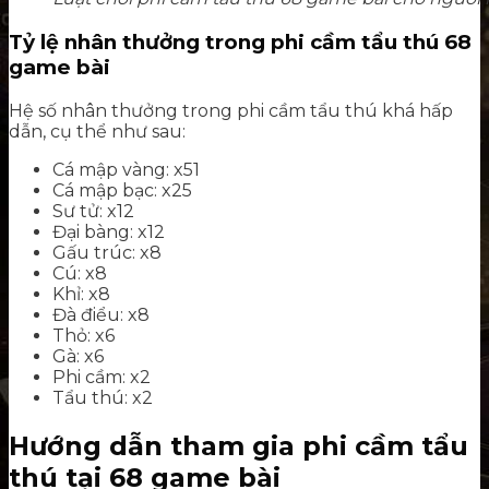
Tỷ lệ nhân thưởng trong phi cầm tẩu thú 68
game bài
Hệ số nhân thưởng trong phi cầm tẩu thú khá hấp
dẫn, cụ thể như sau:
Cá mập vàng: x51
Cá mập bạc: x25
Sư tử: x12
Đại bàng: x12
Gấu trúc: x8
Cú: x8
Khỉ: x8
Đà điểu: x8
Thỏ: x6
Gà: x6
Phi cầm: x2
Tẩu thú: x2
Hướng dẫn tham gia phi cầm tẩu
thú tại 68 game bài