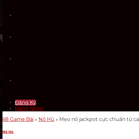
Đăng Ký
Đăng Nhập
68 Game Bài
»
Nổ Hũ
»
Mẹo nổ jackpot cực chuẩn từ c
Nổ Hũ