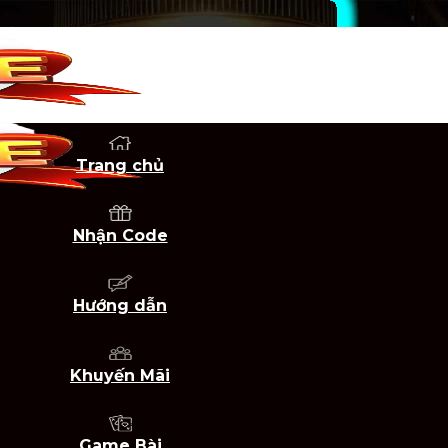
Trang chủ
Nhận Code
Hướng dẫn
Khuyến Mãi
Game Bài