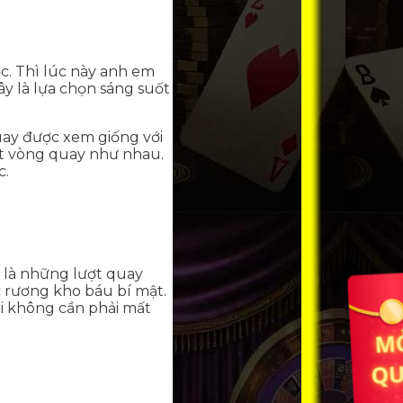
c. Thì lúc này anh em
y là lựa chọn sáng suốt
uay được xem giống với
ột vòng quay như nhau.
c.
 là những lượt quay
c rương kho báu bí mật.
i không cần phải mất