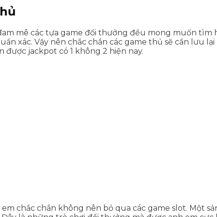
thủ
đam mê các tựa game đổi thưởng đều mong muốn tìm h
n xác. Vậy nên chắc chắn các game thủ sẽ cần lưu lại bà
 được jackpot có 1 không 2 hiện nay.
nh em chắc chắn không nên bỏ qua các game slot. Một s