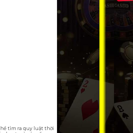
hể tìm ra quy luật thời