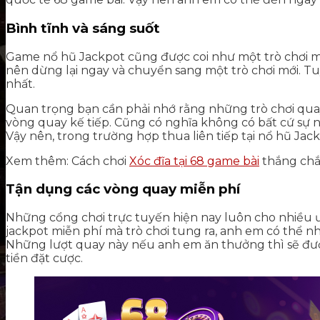
Bình tĩnh và sáng suốt
Game
nổ hũ Jackpot
cũng được coi như một trò chơi ma
nên dừng lại ngay và chuyển sang một trò chơi mới. 
nhất.
Quan trọng bạn cần phải nhớ rằng những trò chơi qua
vòng quay kế tiếp. Cũng có nghĩa không có bất cứ sự
Vậy nên, trong trường hợp thua liên tiếp tại nổ hũ Jac
Xem thêm: Cách chơi
Xóc đĩa tại 68 game bài
thắng ch
Tận dụng các vòng quay miễn phí
Những cổng chơi trực tuyến hiện nay luôn cho nhiều ư
jackpot miễn phí mà trò chơi tung ra, anh em có thể 
Những lượt quay này nếu anh em ăn thưởng thì sẽ đượ
tiền đặt cược.