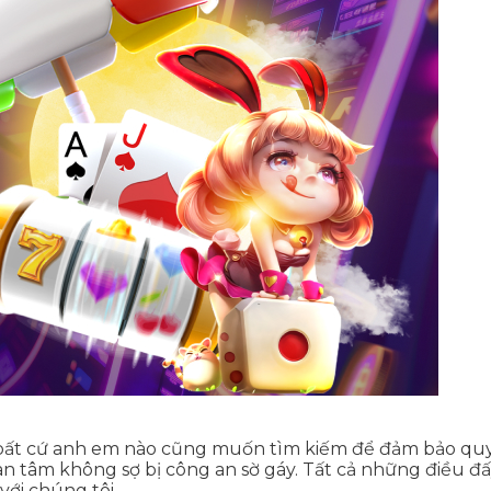
à bất cứ anh em nào cũng muốn tìm kiếm để đảm bảo quy
an tâm không sợ bị công an sờ gáy. Tất cả những điều đ
ới chúng tôi.