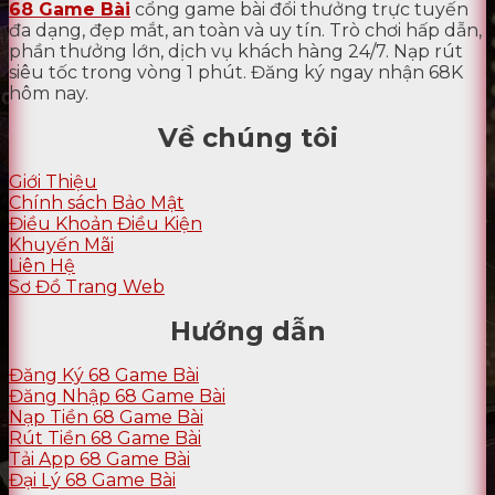
68 Game Bài
cổng game bài đổi thưởng trực tuyến
đa dạng, đẹp mắt, an toàn và uy tín. Trò chơi hấp dẫn,
phần thưởng lớn, dịch vụ khách hàng 24/7. Nạp rút
siêu tốc trong vòng 1 phút. Đăng ký ngay nhận 68K
hôm nay.
Về chúng tôi
Giới Thiệu
Chính sách Bảo Mật
Điều Khoản Điều Kiện
Khuyến Mãi
Liên Hệ
Sơ Đồ Trang Web
Hướng dẫn
Đăng Ký 68 Game Bài
Đăng Nhập 68 Game Bài
Nạp Tiền 68 Game Bài
Rút Tiền 68 Game Bài
Tải App 68 Game Bài
Đại Lý 68 Game Bài