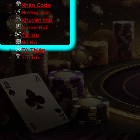
Nhận Code
Hướng dẫn
Khuyến Mãi
Game Bài
Tài xỉu
Nổ Hũ
Từ Thiện
Tin tức