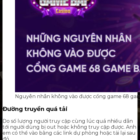
Nguyên nhân không vào được cổng game 68 gam
Đường truyền quá tải
Do số lượng người truy cập cùng lúc quá nhiều dẫn
tới người dùng bị out hoặc không truy cập được. Anh
em có thể vào bằng các
link dự phòng
hoặc tải lại sau
đó.