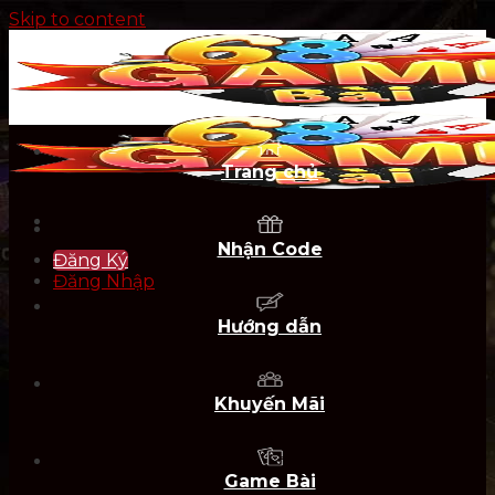
Skip to content
Trang chủ
Nhận Code
Đăng Ký
Đăng Nhập
Hướng dẫn
Khuyến Mãi
Game Bài