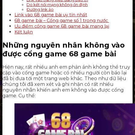
Do kết nối mạng không ổn định
Đường link ảo
Link vào 68 game bài uy tín nhất
68 game bài – Cổng game số 1 trong nước
Ưu điểm cổng game 68 game bài mang lại
Kết luận
Những nguyên nhân không vào
được cổng game 68 game bài
Hiện nay, rất nhiều anh em phản ánh không thể truy
cập vào cổng game hoặc có nhiều người còn báo lại
đã bị đưa tới một trang web khác. Theo như dữ liệu
chúng tôi đã xem xét và ghi nhận có rất nhiều
nguyên nhân khiến anh em không vào được cổng
game. Cụ thể: