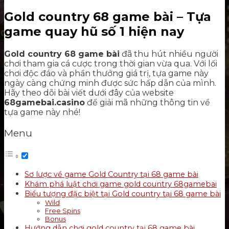
Gold country 68 game bài – Tựa
game quay hũ số 1 hiện nay
Gold country 68 game bài
đã thu hút nhiều người
chơi tham gia cá cược trong thời gian vừa qua. Với lối
chơi độc đáo và phần thưởng giá trị, tựa game này
ngày càng chứng minh được sức hấp dẫn của mình.
Hãy theo dõi bài viết dưới đây của website
68gamebai.casino
để giải mã những thông tin về
tựa game này nhé!
Menu
Sơ lược về game Gold Country tại 68 game bài
Khám phá luật chơi game gold country 68gamebai
Biểu tượng đặc biệt tại Gold country tại 68 game bài
Wild
Free Spins
Bonus
Hướng dẫn chơi gold country tại 68 game bài