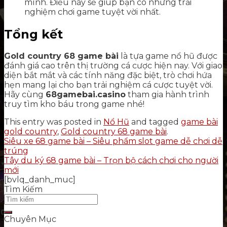
mình. Điều này sẽ giúp bạn có những trải
nghiệm chơi game tuyệt vời nhất.
Tổng kết
Gold country 68 game bài
là tựa game nổ hũ được
đánh giá cao trên thị trường cá cược hiện nay. Với giao
diện bắt mắt và các tính năng đặc biệt, trò chơi hứa
hẹn mang lại cho bạn trải nghiệm cá cược tuyệt vời.
Hãy cùng
68gamebai.casino
tham gia hành trình
truy tìm kho báu trong game nhé!
This entry was posted in
Nổ Hũ
and tagged
game bài
gold country
,
Gold country 68 game bài
.
Siêu xe 68 game bài – Siêu phẩm slot game dễ chơi dễ
trúng
Tây du ký 68 game bài – Trọn bộ cách chơi cho người
mới
[bvlq_danh_muc]
Tìm Kiếm
Chuyên Mục