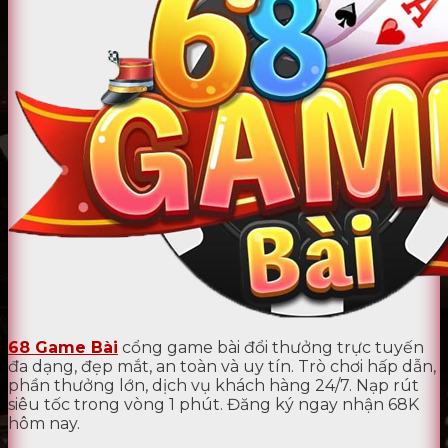
68 Game Bài
cổng game bài đổi thưởng trực tuyến
đa dạng, đẹp mắt, an toàn và uy tín. Trò chơi hấp dẫn,
phần thưởng lớn, dịch vụ khách hàng 24/7. Nạp rút
siêu tốc trong vòng 1 phút. Đăng ký ngay nhận 68K
hôm nay.