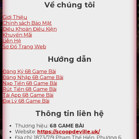
Về chúng tôi
Giới Thiệu
Chính sách Bảo Mật
Điều Khoản Điều Kiện
Khuyến Mãi
Liên Hệ
Sơ Đồ Trang Web
Hướng dẫn
Đăng Ký 68 Game Bài
Đăng Nhập 68 Game Bài
Nạp Tiền 68 Game Bài
Rút Tiền 68 Game Bài
Tải App 68 Game Bài
Đại Lý 68 Game Bài
Thông tin liên hệ
Thương hiệu:
68 GAME BÀI
Website:
https://scoopdeville.uk/
Địa chỉ: 1873/7/9 Phạm Thế Hiển, Phường 6,