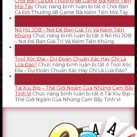
Chơi Bắn Cá Đổi Thưởng 68 Game Bài Kiếm Tiền
Mỏi Tay
Chức năng bình luận bị tắt
ở Chơi Bắn
Cá Đổi Thưởng 68 Game Bài Kiếm Tiền Mỏi Tay
08
Th12
Nổ Hũ JDB – Nơi Để Bạn Giải Trí Và Kiếm Tiền
Khủng
Chức năng bình luận bị tắt
ở Nổ Hũ JDB
– Nơi Để Bạn Giải Trí Và Kiếm Tiền Khủng
01
Th12
Tool Xóc Đĩa – Dự Đoán Chuẩn Xác Hay Chỉ Là
Lừa Đảo?
Chức năng bình luận bị tắt
ở Tool Xóc
Đĩa – Dự Đoán Chuẩn Xác Hay Chỉ Là Lừa Đảo?
27
Th11
Tài Xỉu Bịp – Thế Giới Ngầm Của Những Cạm Bẫy
Tinh Vi
Chức năng bình luận bị tắt
ở Tài Xỉu Bịp –
Thế Giới Ngầm Của Những Cạm Bẫy Tinh Vi