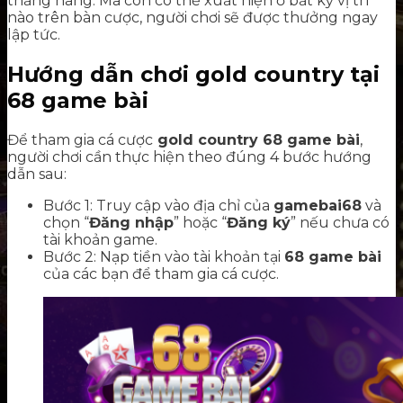
thẳng hàng. Mà còn có thể xuất hiện ở bất kỳ vị trí
nào trên bàn cược, người chơi sẽ được thưởng ngay
lập tức.
Hướng dẫn chơi gold country tại
68 game bài
Để tham gia cá cược
gold country 68 game bài
,
người chơi cần thực hiện theo đúng 4 bước hướng
dẫn sau:
Bước 1: Truy cập vào địa chỉ của
gamebai68
và
chọn “
Đăng nhập
” hoặc “
Đăng ký
” nếu chưa có
tài khoản game.
Bước 2: Nạp tiền vào tài khoản tại
68 game bài
của các bạn để tham gia cá cược.