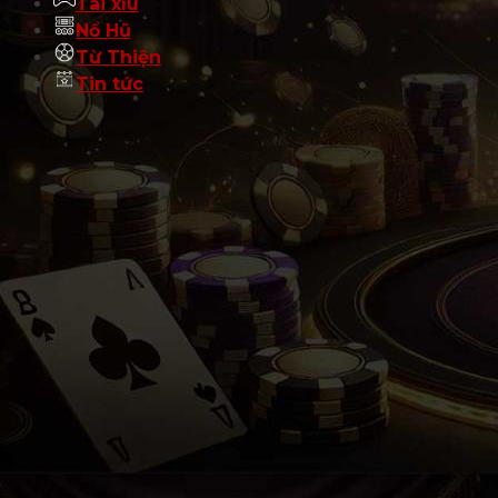
Tài xỉu
Nổ Hũ
Từ Thiện
Tin tức