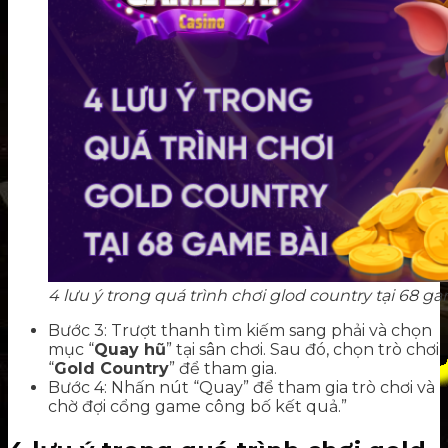
4 lưu ý trong quá trình chơi glod country tại 68 g
Bước 3: Trượt thanh tìm kiếm sang phải và chọn
mục “
Quay hũ
” tại sân chơi. Sau đó, chọn trò chơi
“
Gold Country
” để tham gia.
Bước 4: Nhấn nút “Quay” để tham gia trò chơi và
chờ đợi cổng game công bố kết quả.”