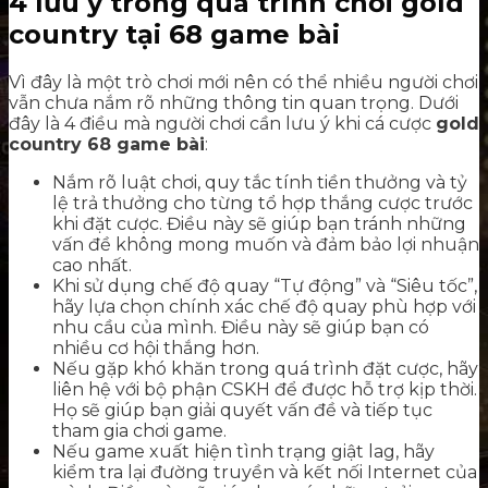
4 lưu ý trong quá trình chơi gold
country tại 68 game bài
Vì đây là một trò chơi mới nên có thể nhiều người chơi
vẫn chưa nắm rõ những thông tin quan trọng. Dưới
đây là 4 điều mà người chơi cần lưu ý khi cá cược
gold
country 68 game bài
:
Nắm rõ luật chơi, quy tắc tính tiền thưởng và tỷ
lệ trả thưởng cho từng tổ hợp thắng cược trước
khi đặt cược. Điều này sẽ giúp bạn tránh những
vấn đề không mong muốn và đảm bảo lợi nhuận
cao nhất.
Khi sử dụng chế độ quay “Tự động” và “Siêu tốc”,
hãy lựa chọn chính xác chế độ quay phù hợp với
nhu cầu của mình. Điều này sẽ giúp bạn có
nhiều cơ hội thắng hơn.
Nếu gặp khó khăn trong quá trình đặt cược, hãy
liên hệ với bộ phận CSKH để được hỗ trợ kịp thời.
Họ sẽ giúp bạn giải quyết vấn đề và tiếp tục
tham gia chơi game.
Nếu game xuất hiện tình trạng giật lag, hãy
kiểm tra lại đường truyền và kết nối Internet của