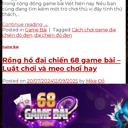
trong cộng đồng game bài Việt hiện nay. Nếu bạn
cũng đang tìm kiếm một trò chơi thú vị đầy tính thử
thách,…
Continue reading
→
Posted in
Game Bài
|
Tagged
Cách chơi game đại
chiến đỏ đen
,
đại chiến đỏ đen
Game Bài
Rồng hổ đại chiến 68 game bài –
Luật chơi và mẹo chơi hay
Posted on
20/07/2024
12/09/2025
by
Mike Đỗ