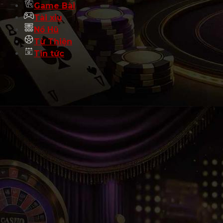
Game Bài
Tài xỉu
Nổ Hũ
Từ Thiện
Tin tức