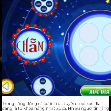
Trong cộng đồng cá cược trực tuyến, tool xóc đĩa
đang là từ khóa nóng nhất 2025. Nhiều người tin rằng