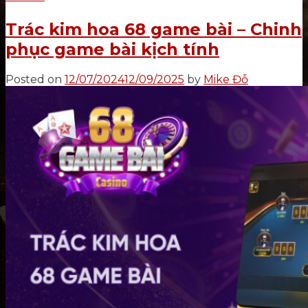
Trác kim hoa 68 game bài – Chinh
phục game bài kịch tính
Posted on
12/07/2024
12/09/2025
by
Mike Đỗ