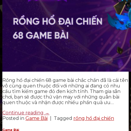
Rồng hổ đại chiến 68 game bài chắc chắn đã là cái tên
vô cùng quen thuộc đối với những ai đang có nhu
cầu tìm kiếm game đỏ đen kịch tính. Tham gia sân
chơi, bạn sẽ được thử vận may với những quân bài
quen thuộc và nhận được nhiều phần quà ưu…
Continue reading
→
Posted in
Game Bài
|
Tagged
rồng hổ đại chiến
Game Bài