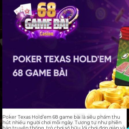
Poker Texas Hold’em 68 game bài là siêu phẩm thu
hút nhiều người chơi mỗi ngày. Tương tự như phiên
bản truyền thống, trò chơi sở hữu lối chơi đơn giản và