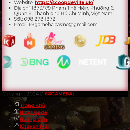
Website:
https://scoopdeville.uk/
Địa chỉ: 1873/7/9 Phạm Thế Hiển, Phường 6,
Quận 8, Thành phố Hồ Chí Minh, Việt Nam
Sđt: 098 278 1872
Email:
68gamebaicasino@gmail.com
Copyright 2024 ©
68GAMEBAI
Trang chủ
Nhận Code
Hướng dẫn
Khuyến Mãi