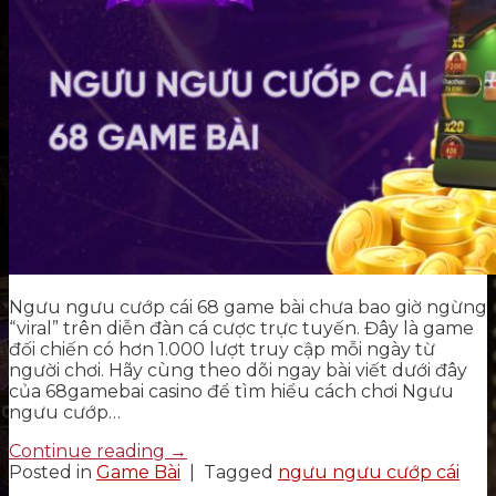
Ngưu ngưu cướp cái 68 game bài chưa bao giờ ngừng
“viral” trên diễn đàn cá cược trực tuyến. Đây là game
đối chiến có hơn 1.000 lượt truy cập mỗi ngày từ
người chơi. Hãy cùng theo dõi ngay bài viết dưới đây
của 68gamebai casino để tìm hiểu cách chơi Ngưu
ngưu cướp…
Continue reading
→
Posted in
Game Bài
|
Tagged
ngưu ngưu cướp cái