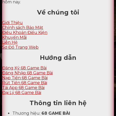
hôm nay.
Về chúng tôi
Giới Thiệu
Chính sách Bảo Mật
Điều Khoản Điều Kiện
Khuyến Mãi
Liên Hệ
Sơ Đồ Trang Web
Hướng dẫn
Đăng Ký 68 Game Bài
Đăng Nhập 68 Game Bài
Nạp Tiền 68 Game Bài
Rút Tiền 68 Game Bài
Tải App 68 Game Bài
Đại Lý 68 Game Bài
Thông tin liên hệ
Thương hiệu:
68 GAME BÀI