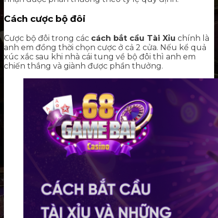
Cách cược bộ đôi
Cược bộ đôi trong các
cách bắt cầu Tài Xỉu
chính là
anh em đồng thời chọn cược ở cả 2 cửa. Nếu kể quả
xúc xắc sau khi nhà cái tung về bộ đôi thì anh em
chiến thắng và giành được phần thưởng.