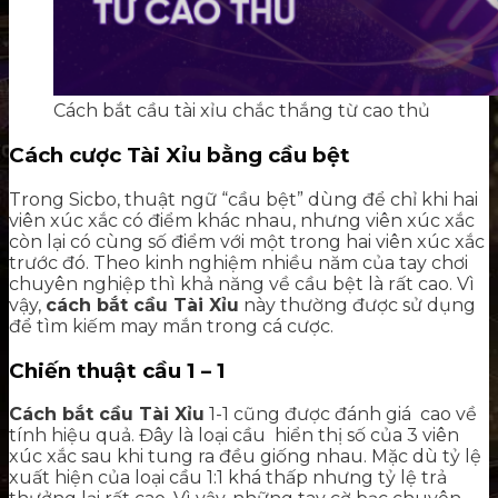
Cách bắt cầu tài xỉu chắc thắng từ cao thủ
Cách cược Tài Xỉu bằng cầu bệt
Trong Sicbo, thuật ngữ “cầu bệt” dùng để chỉ khi hai
viên xúc xắc có điểm khác nhau, nhưng viên xúc xắc
còn lại có cùng số điểm với một trong hai viên xúc xắc
trước đó. Theo kinh nghiệm nhiều năm của tay chơi
chuyên nghiệp thì khả năng về cầu bệt là rất cao. Vì
vậy,
cách bắt cầu Tài Xỉu
này thường được sử dụng
để tìm kiếm may mắn trong cá cược.
Chiến thuật cầu 1 – 1
Cách bắt cầu Tài Xỉu
1-1 cũng được đánh giá cao về
tính hiệu quả. Đây là loại cầu hiển thị số của 3 viên
xúc xắc sau khi tung ra đều giống nhau. Mặc dù tỷ lệ
xuất hiện của loại cầu 1:1 khá thấp nhưng tỷ lệ trả