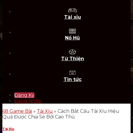
Tài xỉu
Nổ Hũ
Từ Thiện
Tin tức
Đăng Ký
Đăng Nhập
68 Game Bài
»
Tài Xỉu
»
Cách Bắt Cầu Tài Xỉu Hiệu
Quả Được Chia Sẻ Bởi Cao Thủ
Tài Xỉu