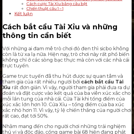
Cách cược Tài Xỉu bằng cầu bệt
Chiến thuật cầu 1 – 1
Kết luận
Cách bắt cầu Tài Xỉu và những
thông tin cần biết
Với những ai đam mê trò chơi đỏ đen thì sicbo không
còn là từ xa lạ nữa. Hiện nay, trò chơi này rất phổ biến
không chỉ ở các sòng bạc thực mà còn với các nhà cái
trực tuyến.
Game trực tuyến đã thu hút được sự quan tâm và
tham gia của rất nhiều người bởi
cách bắt cầu Tài
Xỉu
rất đơn giản. Vì vậy, người tham gia phải đưa ra dự
đoán và đặt cược vào kết quả của ba viên xúc xắc cho
mỗi lần tung của nhà cái. Cửa Tài khi tổng điểm của
xúc xắc lớn hơn 10. Cửa Xỉu – tổng điểm của ba xúc
xắc nhỏ hơn 11. Vì vậy, tỷ lệ chiến thắng của người chơi
rất cao, đạt tới 50%.
Nhằm mang đến cho người chơi những trải nghiệm
thú vị và độc đáo, cổng game bài 68 hiện đang phát