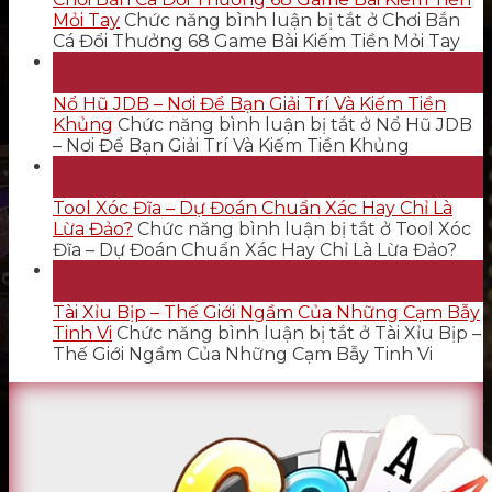
Mỏi Tay
Chức năng bình luận bị tắt
ở Chơi Bắn
Cá Đổi Thưởng 68 Game Bài Kiếm Tiền Mỏi Tay
08
Th12
Nổ Hũ JDB – Nơi Để Bạn Giải Trí Và Kiếm Tiền
Khủng
Chức năng bình luận bị tắt
ở Nổ Hũ JDB
– Nơi Để Bạn Giải Trí Và Kiếm Tiền Khủng
01
Th12
Tool Xóc Đĩa – Dự Đoán Chuẩn Xác Hay Chỉ Là
Lừa Đảo?
Chức năng bình luận bị tắt
ở Tool Xóc
Đĩa – Dự Đoán Chuẩn Xác Hay Chỉ Là Lừa Đảo?
27
Th11
Tài Xỉu Bịp – Thế Giới Ngầm Của Những Cạm Bẫy
Tinh Vi
Chức năng bình luận bị tắt
ở Tài Xỉu Bịp –
Thế Giới Ngầm Của Những Cạm Bẫy Tinh Vi