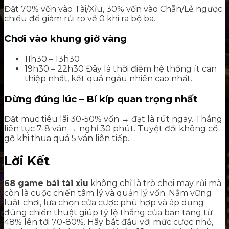
Đặt 70% vốn vào Tài/Xỉu, 30% vốn vào Chẵn/Lẻ ngược
chiều để giảm rủi ro về 0 khi ra bộ ba.
Chơi vào khung giờ vàng
11h30 – 13h30
19h30 – 22h30 Đây là thời điểm hệ thống ít can
thiệp nhất, kết quả ngẫu nhiên cao nhất.
Dừng đúng lúc – Bí kíp quan trọng nhất
Đặt mục tiêu lãi 30-50% vốn → đạt là rút ngay. Thắng
liên tục 7-8 ván → nghỉ 30 phút. Tuyệt đối không cố
gỡ khi thua quá 5 ván liên tiếp.
Lời Kết
68 game bài tài xỉu
không chỉ là trò chơi may rủi mà
còn là cuộc chiến tâm lý và quản lý vốn. Nắm vững
luật chơi, lựa chọn cửa cược phù hợp và áp dụng
đúng chiến thuật giúp tỷ lệ thắng của bạn tăng từ
48% lên tới 70-80%. Hãy bắt đầu với mức cược nhỏ,