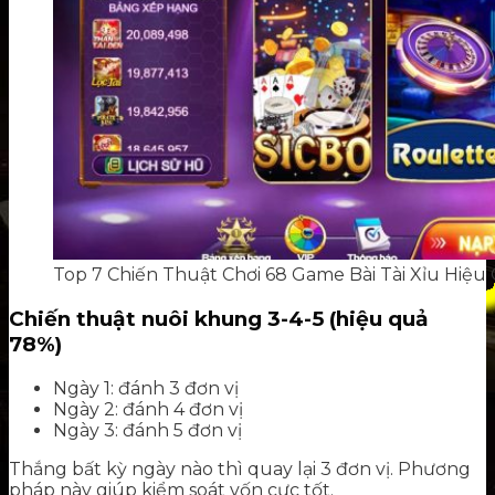
Top 7 Chiến Thuật Chơi 68 Game Bài Tài Xỉu Hiệu
Chiến thuật nuôi khung 3-4-5 (hiệu quả
78%)
Ngày 1: đánh 3 đơn vị
Ngày 2: đánh 4 đơn vị
Ngày 3: đánh 5 đơn vị
Thắng bất kỳ ngày nào thì quay lại 3 đơn vị. Phương
pháp này giúp kiểm soát vốn cực tốt.