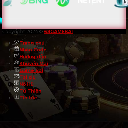
Copyright 2024 ©
68GAMEBAI
Trang chủ
Nhận Code
Hướng dẫn
Khuyến Mãi
Game Bài
Tài xỉu
Nổ Hũ
Từ Thiện
Tin tức