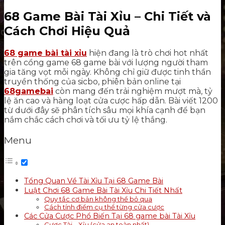
68 Game Bài Tài Xỉu – Chi Tiết và
Cách Chơi Hiệu Quả
68 game bài tài xỉu
hiện đang là trò chơi hot nhất
trên cổng game 68 game bài với lượng người tham
gia tăng vọt mỗi ngày. Không chỉ giữ được tinh thần
truyền thống của sicbo, phiên bản online tại
68gamebai
còn mang đến trải nghiệm mượt mà, tỷ
lệ ăn cao và hàng loạt cửa cược hấp dẫn. Bài viết 1200
từ dưới đây sẽ phân tích sâu mọi khía cạnh để bạn
nắm chắc cách chơi và tối ưu tỷ lệ thắng.
Menu
Tổng Quan Về Tài Xỉu Tại 68 Game Bài
Luật Chơi 68 Game Bài Tài Xỉu Chi Tiết Nhất
Quy tắc cơ bản không thể bỏ qua
Cách tính điểm cụ thể từng cửa cược
Các Cửa Cược Phổ Biến Tại 68 game bài Tài Xỉu
Cược Tài – Xỉu (cửa an toàn nhất)