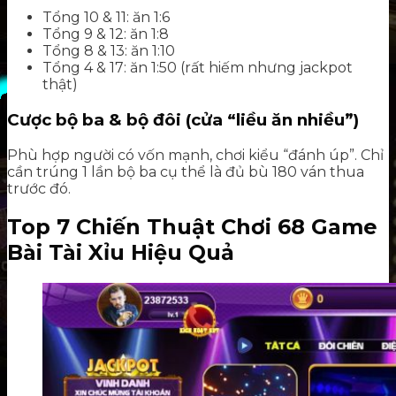
Tổng 10 & 11: ăn 1:6
Tổng 9 & 12: ăn 1:8
Tổng 8 & 13: ăn 1:10
Tổng 4 & 17: ăn 1:50 (rất hiếm nhưng jackpot
thật)
Cược bộ ba & bộ đôi (cửa “liều ăn nhiều”)
Phù hợp người có vốn mạnh, chơi kiểu “đánh úp”. Chỉ
cần trúng 1 lần bộ ba cụ thể là đủ bù 180 ván thua
trước đó.
Top 7 Chiến Thuật Chơi 68 Game
Bài Tài Xỉu Hiệu Quả